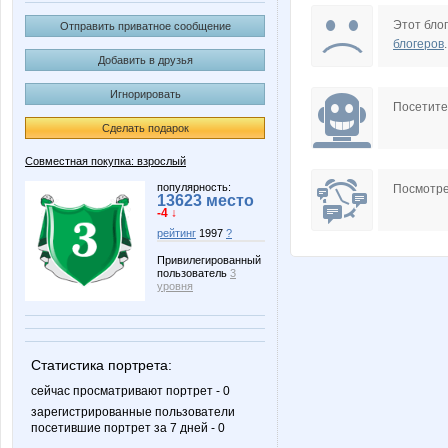
Sc@rlet
anaida
Этот блог
Отправить приватное сообщение
блогеров
.
Добавить в друзья
Игнорировать
rainwolf
sokolik2
Посетит
Сделать подарок
Совместная покупка: взрослый
Бусик
Деловая б
популярность:
Посмотре
13623 место
-4 ↓
рейтинг
1997
?
Привилегированный
пользователь
3
Лана2212
Маршм
уровня
Статистика портрета:
Шикулька
Червонна
сейчас просматривают портрет - 0
зарегистрированные пользователи
посетившие портрет за 7 дней - 0