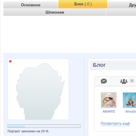
Блог
( 0 )
Основное
Др
Шпионаж
Блог
36
AMARIS
AnnaSi
Посмотреть ещё
Портрет заполнен на 24 %